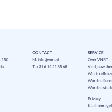
CONTACT
SERVICE
t 150
M.
info@vnrt.nl
Over VNRT
da
T.
+31 6 14 21 85 68
Vind jouw the
Wat is reflex
Word nu licent
Word nu stude
Privacy
Klachtenregel