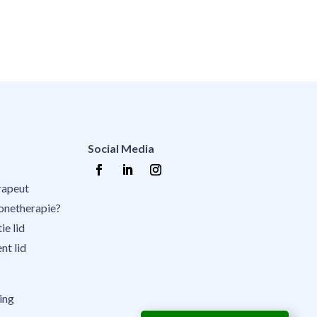
Social Media
rapeut
zonetherapie?
ie lid
nt lid
ing