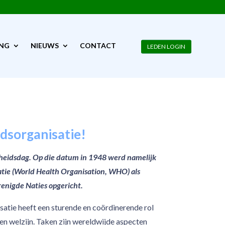
ING
NIEUWS
CONTACT
LEDEN LOGIN
LEDEN LOGIN
dsorganisatie!
dheidsdag. Op die datum in 1948 werd namelijk
ie (World Health Organisation, WHO) als
renigde Naties opgericht.
tie heeft een sturende en coördinerende rol
en welzijn. Taken zijn wereldwijde aspecten