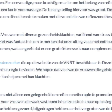
en. Een eenvoudige, maar krachtige manier om het belang van refl
een korte voetmassage. De belangstelling hiervoor was groot. De 
 om direct kennis te maken met de voordelen van reflexzonether
. Vrouwen met diverse gezondheidsklachten, variërend van stress
 Het was fantastisch om te merken dat onze uitleg vaak met enth
nomen, wat aangeeft dat er een grote interesse is naar compleme
eutenzoeker
die op de website van de VNRT beschikbaar is. Deze 
 hun regio te vinden. We hopen dat veel van de vrouwen die geïnt
r kan helpen met hun klachten.
s niet alleen een gelegenheid om reflexzonetherapie te promote
t voor vrouwen die vaak vastlopen in hun zoektocht naar oplossin
we hebben gevoerd, bijgedragen hebben aan het vergroten van de 