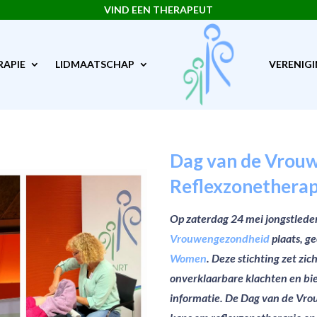
VIND EEN THERAPEUT
RAPIE
LIDMAATSCHAP
VERENIG
Dag van de Vrou
Reflexzonetherapi
Op zaterdag 24 mei jongstleden
Vrouwengezondheid
plaats, g
Women
. Deze stichting zet z
onverklaarbare klachten en bi
informatie. De Dag van de Vr