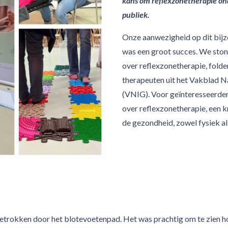
kans om reflexzonetherapie on
publiek.
Onze aanwezigheid op dit bijz
was een groot succes. We ston
over reflexzonetherapie, folde
therapeuten uit het Vakblad N
(VNIG). Voor geïnteresseerden
over reflexzonetherapie, een k
de gezondheid, zowel fysiek al
trokken door het blotevoetenpad. Het was prachtig om te zien h